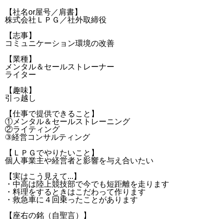
【社名or屋号／肩書】
株式会社ＬＰＧ／社外取締役
【志事】
コミュニケーション環境の改善
【業種】
メンタル＆セールストレーナー
ライター
【趣味】
引っ越し
【仕事で提供できること】
①メンタル＆セールストレーニング
②ライティング
③経営コンサルティング
【ＬＰＧでやりたいこと】
個人事業主や経営者と影響を与え合いたい
【実はこう見えて...】
・中高は陸上競技部で今でも短距離を走ります
・料理をするときはこだわって作ります
・救急車に４回乗ったことがあります
【座右の銘（自聖言）】