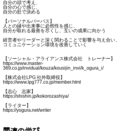
自分の頭で考え、
自分の心で感じ、
自分の肚で決める
【パーソナルパーパス】
人との縁や出来事に必然性を感じ、
自分が取れる最善を尽くし、互いの成果に向かう
経営者やリーダーと深く関わることで影響を与え合い、
コミュニケーション環境を改善していく
【ソーシャル・アライアンス株式会社 トレーナー】
https://www.master-
369.co.jp/invidual/kouza/kousijin_invi/k_ogura_i/
【株式会社LPG 社外取締役】
https://www.lpg777.co.jp/member.html
【志心 志家】
https://shishin.jp/kokorozashiya/
【ライター】
https://yogura.net/writer
関連の学び