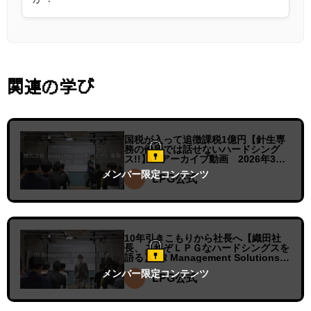
関連の学び
国税が入って追徴課税1億円【針生専
務の他所では話せないハードシング
ス!!】 アーカイブ動画 2026年3月
18日 株式会社 GeneLiffe（ゼネラ
メンバー限定
コンテンツ
イフ）専務 針生栄治
LPG公式
10年引きこもりから社長へ【織田社
長、これぞＬＰＧなハードシングスを
語る】HR Management Solutions
株式会社 代表取締役 織田渚佐
メンバー限定
コンテンツ
LPG公式