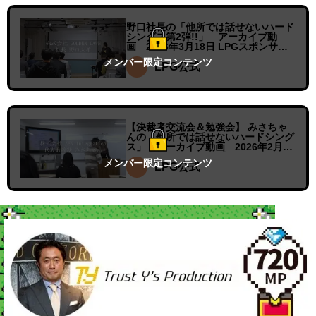
野口社長の「他所では話せないハード
シングス第2弾!!」 アーカイブ動
画 2026年3月18日 LPGスポンサー
（株）GOLDEN DAWN 代表取締役 野
メンバー限定
コンテンツ
口大希
LPG公式
【決裁者交流会＆勉強会】 みさちゃ
んの「他所では話せないハードシング
ス」 アーカイブ動画 2026年2月24
日 LPGスポンサー（株）ZEN
メンバー限定
コンテンツ
Integration 代表取締役 みさちゃん
LPG公式