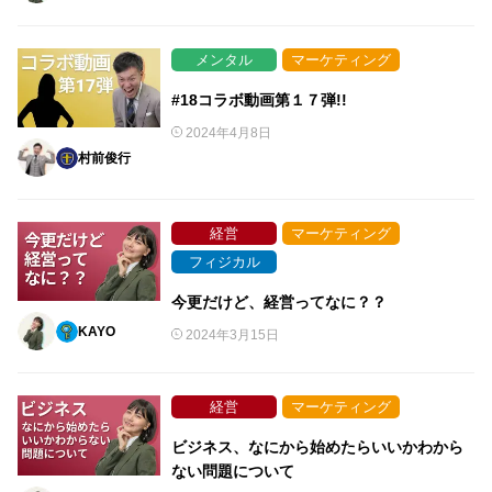
メンタル
マーケティング
#18コラボ動画第１７弾!!
2024年4月8日
村前俊行
経営
マーケティング
フィジカル
今更だけど、経営ってなに？？
KAYO
2024年3月15日
経営
マーケティング
ビジネス、なにから始めたらいいかわから
ない問題について