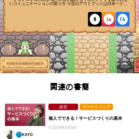
いコミュニケーションの取り方 ※②のアウトプットは日本一クラ
スに上手いと思います 【LPGでやりたいこと】 仲間を集めて‘’魔
王討伐‘’を目指す 【実はこう見えて...】 ・東国原英夫氏の元秘書
です。 ・元鬼ガチひきこもりということもあってゲーム、アニ
メ、映画、スロット、NBA…鬼オタクです。
関連の書簡
経営
マーケティング
個人でできる！サービスづくりの基本
2024年5月5日
KAYO