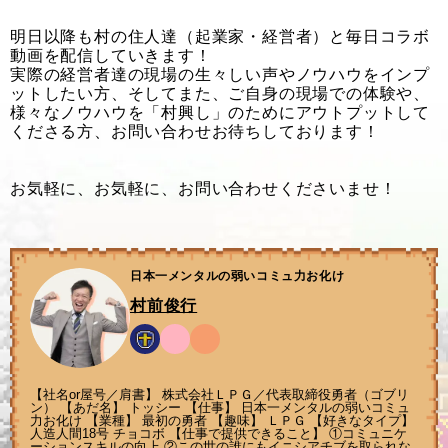
明日以降も村の住人達（起業家・経営者）と毎日コラボ
動画を配信していきます！
実際の経営者達の現場の生々しい声やノウハウをインプ
ットしたい方、そしてまた、ご自身の現場での体験や、
様々なノウハウを「村興し」のためにアウトプットして
くださる方、お問い合わせお待ちしております！
お気軽に、お気軽に、お問い合わせくださいませ！
日本一メンタルの弱いコミュ力お化け
村前俊行
【社名or屋号／肩書】 株式会社ＬＰＧ／代表取締役勇者（ゴブリ
ン） 【あだ名】 トッシー 【仕事】 日本一メンタルの弱いコミュ
力お化け 【業種】 最初の勇者 【趣味】 ＬＰＧ 【好きなタイプ】
人造人間18号 チョコボ 【仕事で提供できること】 ①コミュニケ
ーションスキルの向上 ②この世の誰にもイニシアチブを取られな