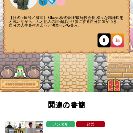
【社名or屋号／肩書】 Gkayo株式会社/取締役会長 様々な精神疾患
と戦いながら、ふと他人の評価ばかり気にする自分に気がつき、
自分の人生を生きようと決意⇨LPG参入。
関連の書簡
メンタル
経営