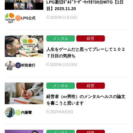
LPG新旧ｷﾞﾙﾄﾞﾘｰﾀﾞｰｷｯｸｵﾌ30分MTG【1日
目】2025.11.20
2025年11月23日
LPG公式
メンタル
経営
人生をゲームだと思ってプレーして１０２
７日目の気持ち
2025年11月16日
村前俊行
メンタル
経営
経営者（or男性）のメンタルヘルスの論文
を書こうと思います
2025年8月8日
内藤響
メンタル
経営